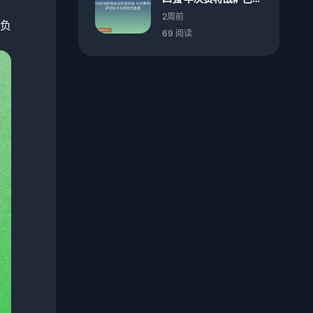
卡与郑钦文胜者
2周前
负
69 阅读