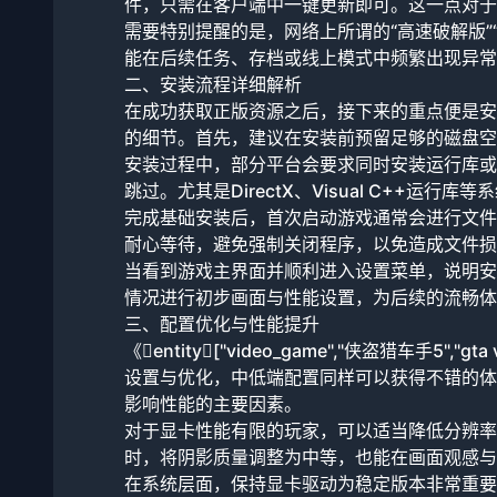
件，只需在客户端中一键更新即可。这一点对于
需要特别提醒的是，网络上所谓的“高速破解版”
能在后续任务、存档或线上模式中频繁出现异常
二、安装流程详细解析
在成功获取正版资源之后，接下来的重点便是安
的细节。首先，建议在安装前预留足够的磁盘空
安装过程中，部分平台会要求同时安装运行库或
跳过。尤其是DirectX、Visual C++运
完成基础安装后，首次启动游戏通常会进行文件
耐心等待，避免强制关闭程序，以免造成文件损
当看到游戏主界面并顺利进入设置菜单，说明安
情况进行初步画面与性能设置，为后续的流畅体
三、配置优化与性能提升
《entity["video_game","侠盗猎车手5",
设置与优化，中低端配置同样可以获得不错的体
影响性能的主要因素。
对于显卡性能有限的玩家，可以适当降低分辨率
时，将阴影质量调整为中等，也能在画面观感与
在系统层面，保持显卡驱动为稳定版本非常重要