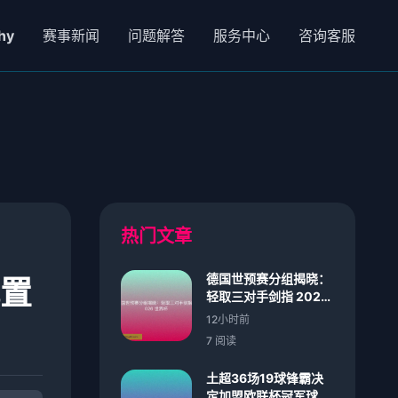
hy
赛事新闻
问题解答
服务中心
咨询客服
热门文章
德国世预赛分组揭晓：
配置
轻取三对手剑指 2026
世界杯
12小时前
7 阅读
土超36场19球锋霸决
定加盟欧联杯冠军球队