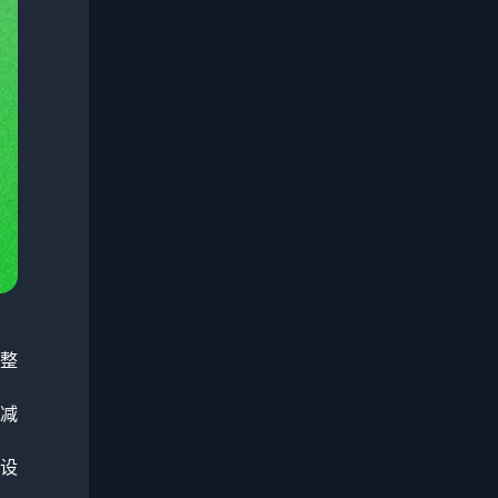
整
减
设