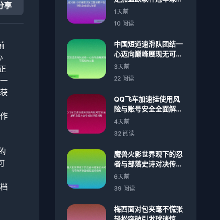
分享
欲成核心球员
1天前
10 阅读
中国短道速滑队团结一
前
心迈向巅峰展现无可阻
心
挡的力量
3天前
正
22 阅读
一
获
QQ飞车加速挂使用风
险与账号安全全面解析
作
及官方封号机制深度揭
4天前
秘
32 阅读
的
魔兽火影世界观下的忍
可
者与部落史诗对决传奇
跨界联盟崛起篇终极战
6天前
档
39 阅读
梅西面对包夹毫不慌张
轻松突破引发球迷惊叹