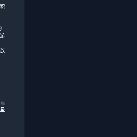
积
的
游
放
一篇
新星