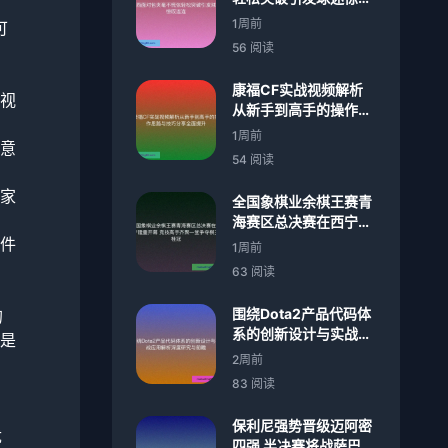
连连
1周前
可
56 阅读
康福CF实战视频解析
视
从新手到高手的操作思
路与技巧分享全面提升
1周前
意
54 阅读
家
全国象棋业余棋王赛青
海赛区总决赛在西宁隆
重开幕 竞技高手齐聚一
件
1周前
堂争夺棋王桂冠
63 阅读
围绕Dota2产品代码体
的
系的创新设计与实战应
是
用解析深度研究与前瞻
2周前
83 阅读
保利尼强势晋级迈阿密
优
四强 半决赛将战萨巴伦