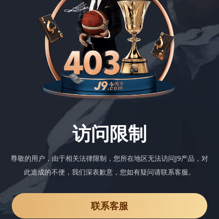
访问限制
尊敬的用户，由于相关法律限制，您所在地区无法访问J9产品，对
此造成的不便，我们深表歉意，您如有疑问请联系客服。
联系客服